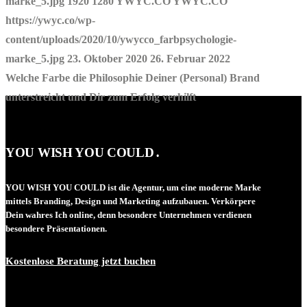
marke_5.jpg
1920
1280
YWYC.CO
YWYC.CO
https://ywyc.co/wp-
content/uploads/2020/10/ywycco_farbpsychologie-
marke_5.jpg
23. Oktober 2020
26. Februar 2022
Welche Farbe die Philosophie Deiner (Personal) Brand
unterstreicht und Dir zum Erfolg verhilft
YOU WISH YOU COULD․
YOU WISH YOU COULD ist die Agentur, um eine moderne Marke
mittels Branding, Design und Marketing aufzubauen. Verkörpere
Dein wahres Ich online, denn besondere Unternehmen verdienen
besondere Präsentationen.
Kostenlose Beratung jetzt buchen