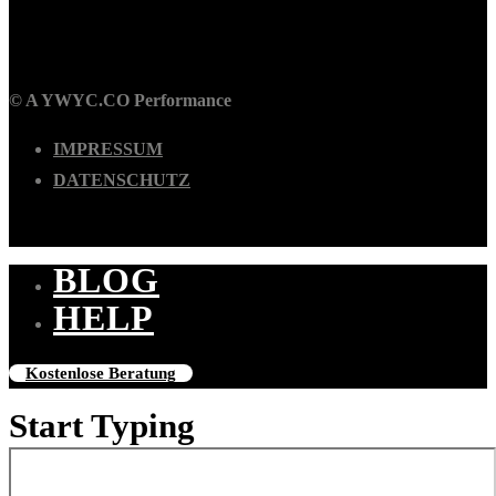
© A YWYC.CO Performance
IMPRESSUM
DATENSCHUTZ
BLOG
Close
HELP
Menu
Kostenlose Beratung
Start Typing