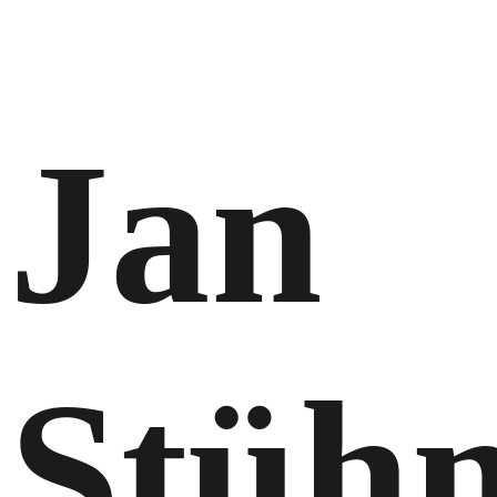
Jan
Stüh